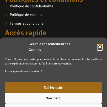
Politique de confidentialité
Politique de cookies
Termes et conditions
Accès rapide
Mon compte
Gérer le consentement des
Mon panier
Cookies
Ma liste de souhaits
Nous utilisons des cookies pour assurer le bon fonctionnement du site, améliorer
Contactez-nous
votre expérience utilisateur et faciliter votre navigation.
info@lafosse.ca
Est-ce que cela vous convient?
Blainville (sur rendez-vous)
Oui bien sûr!
Non merci
Fait avec ❤️ par
Agence Branding Inc