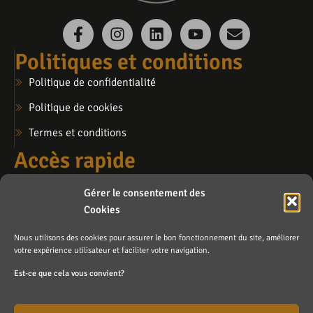
Politiques et conditions
Politique de confidentialité
Politique de cookies
Termes et conditions
Accès rapide
Mon compte
Gérer le consentement des
Mon panier
Cookies
Ma liste de souhaits
Nous utilisons des cookies pour assurer le bon fonctionnement du site, améliorer
Contactez-nous
votre expérience utilisateur et faciliter votre navigation.
info@lafosse.ca
Est-ce que cela vous convient?
Blainville (sur rendez-vous)