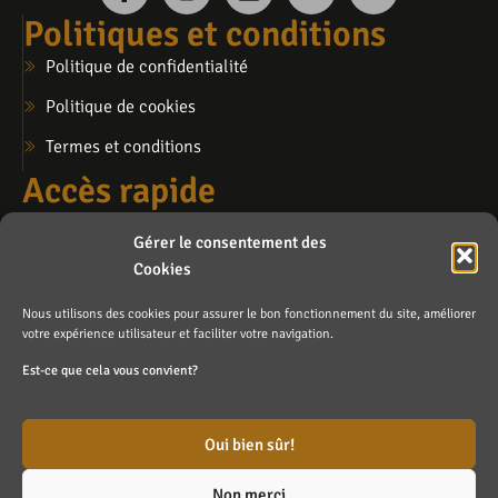
Politiques et conditions
Politique de confidentialité
Politique de cookies
Termes et conditions
Accès rapide
Mon compte
Gérer le consentement des
Mon panier
Cookies
Ma liste de souhaits
Nous utilisons des cookies pour assurer le bon fonctionnement du site, améliorer
Contactez-nous
votre expérience utilisateur et faciliter votre navigation.
info@lafosse.ca
Est-ce que cela vous convient?
Blainville (sur rendez-vous)
Oui bien sûr!
Non merci
Fait avec ❤️ par
Agence Branding Inc