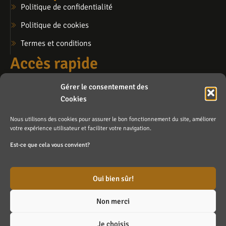
Politique de confidentialité
Politique de cookies
Termes et conditions
Accès rapide
Mon compte
Gérer le consentement des
Mon panier
Cookies
Ma liste de souhaits
Nous utilisons des cookies pour assurer le bon fonctionnement du site, améliorer
Contactez-nous
votre expérience utilisateur et faciliter votre navigation.
info@lafosse.ca
Est-ce que cela vous convient?
Blainville (sur rendez-vous)
Oui bien sûr!
Non merci
Fait avec ❤️ par
Agence Branding Inc
Copyright ©
Je choisis