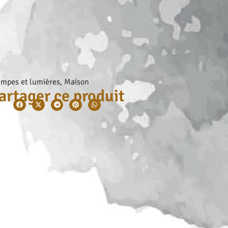
mpes et lumières
,
Maison
artager ce produit