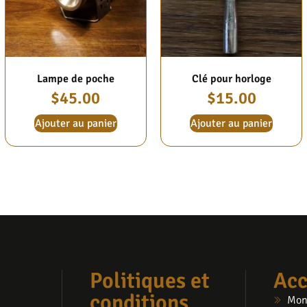
Lampe de poche
Clé pour horloge
$
45.00
$
15.00
Ajouter au panier
Ajouter au panier
Politiques et
Acc
conditions
Mon