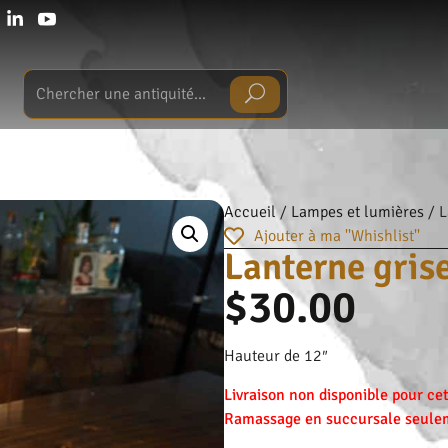
Accueil
/
Lampes et lumières
/ L
Ajouter à ma ''Whishlist''
Lanterne gris
$
30.00
Hauteur de 12″
Livraison non disponible pour cet
Ramassage en succursale seulem