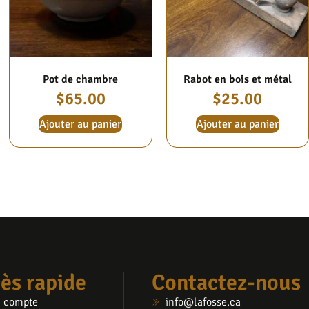
Pot de chambre
Rabot en bois et métal
$
65.00
$
25.00
Ajouter au panier
Ajouter au panier
ès rapide
Contactez-nous
 compte
info@lafosse.ca