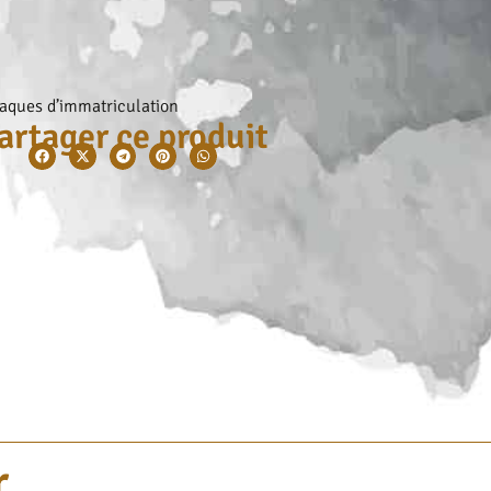
aques d’immatriculation
artager ce produit
...