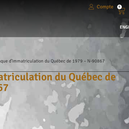
Compte
0
ENG
aque d’immatriculation du Québec de 1979 – N-90867
triculation du Québec de
67