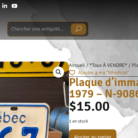
Accueil
/
*Tous À VENDRE*
/ Pl
Ajouter à ma ''Whishlist''
Plaque d’imma
1979 – N-908
$
15.00
1 en stock
Ajouter au panier