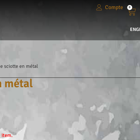
Compte
0
ENG
e sciotte en métal
n métal
 item.