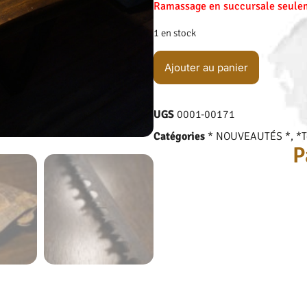
Ramassage en succursale seulem
1 en stock
Ajouter au panier
UGS
0001-00171
Catégories
* NOUVEAUTÉS *
,
*
P