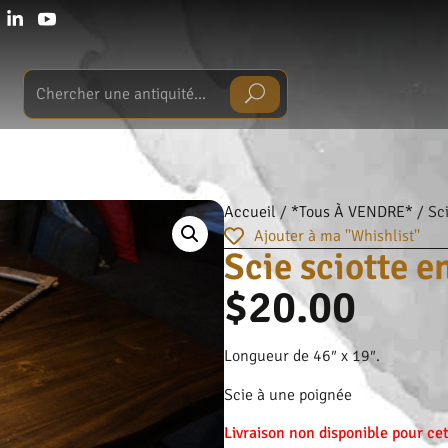
Accueil
/
*Tous À VENDRE*
/ Sci
Ajouter à ma ''Whishlist''
Scie sciotte e
$
20.00
Longueur de 46″ x 19″.
Scie à une poignée
Livraison non disponible pour cet