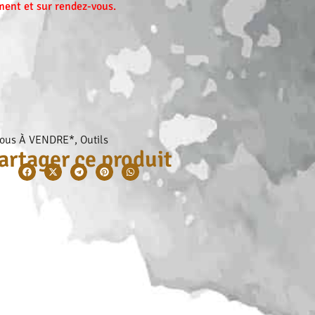
ent et sur rendez-vous.
Tous À VENDRE*
,
Outils
artager ce produit