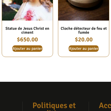
Statue de Jesus Christ en
Cloche détecteur de feu et
ciment
fumée
$
650.00
$
20.00
Ajouter au panier
Ajouter au panier
Politiques et
Acc